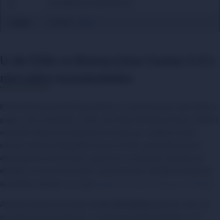
3
:
sus últimos 4 encuentros.
Cuota:
1.74 en
1XBET
U. de Chile vs Alianza Lima
: Cuotas 1×2 y
mercados recomendados
El favoritismo está del lado chileno. La victoria de la U de Chile se
paga a 1.82, el empate a 3.82 y el triunfo de Alianza Lima a 4.38. El
mercado refleja la ventaja de los locales por calidad y factor
cancha, aunque la igualdad vista en la ida y la tensión de una
eliminatoria corta invitan a pensar en un partido resuelto por
detalles, sin que el marcador se abra pronto. También pensamos
que debes conocer sí o sí las
mejores casas para apostar a fútbol
.
Además del pick principal, el
over de tarjetas
aparece como un
mercado muy atractivo en un duelo de máxima tensión y con