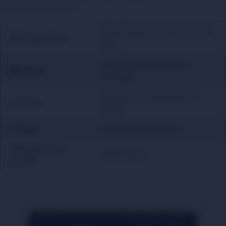
apuestasdeportivas24
.
Copa Sudamericana, cuartos de
🏆
Competición
:
final
Julio Martínez Prádanos,
🏟️
Estadio
:
Santiago
Viernes 26 de septiembre de
📅
Fecha
:
2025
⏰
Hora
:
2.30 (hora de España)
📺
Dónde ver el
ESPN / Star +
partido
: