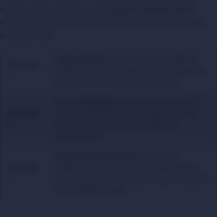
mucho en juego, mientras que el
sin gol en la primera parte
encaja perfectamente con el precedente de la ida y la esperada
prudencia inicial.
Under de goles:
La ida ya mostró la falta de
Mercado
riesgo de ambos y la importancia de mantener
1:
la portería a cero en un duelo decisivo.
Over de tarjetas:
Mercado interesante en un
Mercado
contexto de eliminatoria cerrada, donde las
2:
interrupciones y la dureza pueden ser
protagonistas.
Sin gol en primera parte:
Alternativa
Mercado
coherente con lo visto en el partido de ida y
3:
con la tensión de un encuentro que se decidirá
en los detalles finales.