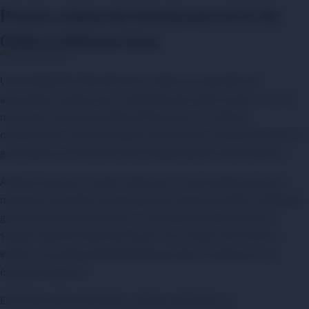
Previa y datos de interés para el U. de
Chile vs Alianza Lima
Universidad de Chile afronta la vuelta con la presión de
aprovechar el apoyo de su hinchada para sellar el pase. La U ha
mostrado una buena solidez defensiva en sus últimos
compromisos y buscará repetir esa fórmula, confiando en que un
gol propio en el momento justo pueda decidir la eliminatoria.
Alianza Lima, por su parte, sabe que su única opción pasa por
mantener el partido cerrado el mayor tiempo posible. La falta de
gol en esta fase del torneo es un problema evidente, pero la
solidez colectiva le permite seguir vivo. El plan será resistir y
esperar una oportunidad aislada para dar la sorpresa en un
escenario adverso.
Encuentra más pronósticos y bonos exclusivos en