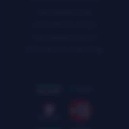
Casas de apuestas con Yape
Apuestas deportivas con Paypal
Casas de apuestas con Hal Cash
Apuestas deportivas con Mercado Pago