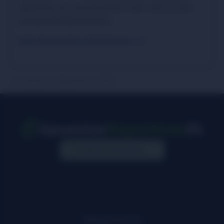
deportivas con una sola misión: cazar valor en cada
jornada del fútbol europeo.
Más información en PickHunters
Actualizado en September 4, 2025
Casinos con Licencia
Quienes somos