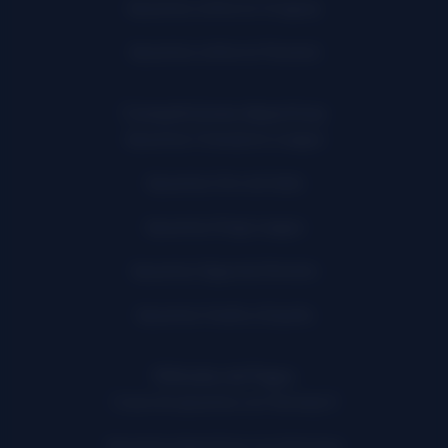
Apuestas online en Uruguay
Apuestas online en Panamá
Competiciones deportivas
Apuestas Champions League
Apuestas Giro de Italia
Apuestas Kings League
Apuestas Segunda División
Apuestas Vuelta a España
Métodos de Pagos
Casas de apuestas con Naranja X
Apuestas deportivas con Astropay