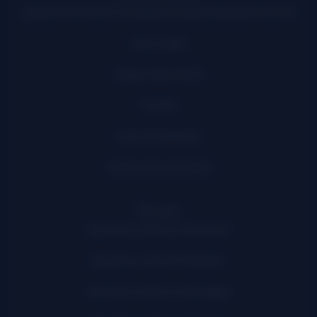
¿Quiénes formamos el equipo de ApuestasDeportivas24?
Aviso Legal
Juego responsable
Cookies
Cómo Evaluamos
Política de privacidad
Por país
Apuestas online en Honduras
Apuestas online El Salvador
Apuestas online en Nicaragua