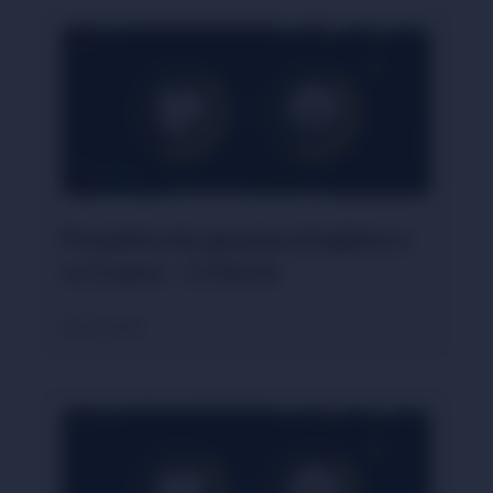
Pronóstico de apuestas al Inglaterra
vs Croacia – 17/06/26
26/05/2026