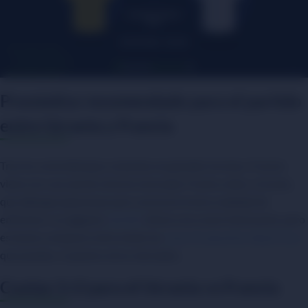
Pronóstico recomendado para el partido
entre Ucrania y Francia
Tras los contratiempos recientes en grandes torneos, Francia
viene con una sed de victoria renovada. Frente a ellos, Ucrania,
que alberga esperanzas pero reconoce la dura realidad de
enfrentar a un gigante.
bet365
ofrece una cuota interesante, pero
es bueno comparar entre todas las
casas de apuestas deportivas
que puedas, si quieres otros mercados.
Cuotas 1×2 para el Ucrania vs Francia