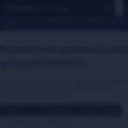
Home
Pronósticos
Pronóstico Ukraine vs France (05/09/25) – Apuestas y
Cuotas
Pronóstico de apuestas Ucrania
vs Francia (05/09/25)
Este enfrentamiento entre Ucrania y Francia no es solo un juego
más; es un duelo cargado de historia y expectativas en las
clasificatorias para el Mundial 2026.
Partido
Pronóstico
Cuota
Stake
Ucrania – Francia
Gana Francia
1.50
5