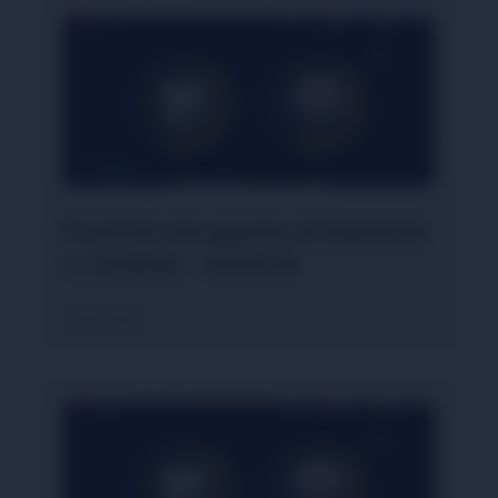
Pronóstico de apuestas al Uzbekistán
vs Colombia – 18/06/26
26/05/2026