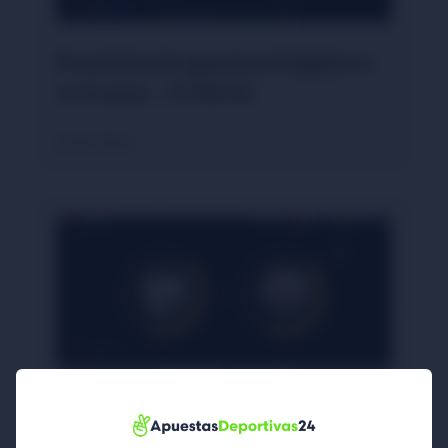
Pronóstico de apuestas al Inglaterra
vs Croacia – 17/06/26
26/05/2026
Pronóstico de apuestas al Ghana vs
Panamá – 18/06/26