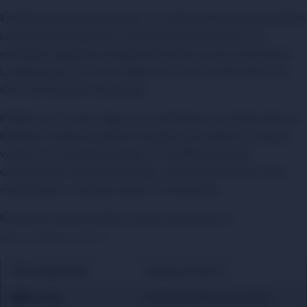
El Valencia necesita reaccionar con urgencia. El equipo ha perdido
la identidad de juego que Corberán intentó imponer y los
resultados negativos han generado dudas en torno al proyecto.
La falta de gol y los errores defensivos están condenando a los
che a una situación complicada.
El Betis, por su parte, llega con una dinámica muy sólida. Manuel
Pellegrini ha dado equilibrio al equipo, que combina un ataque
variado con una defensa fiable. Los verdiblancos están
centrándose en este inicio de liga y quieren aprovechar el mal
momento de su rival para seguir en la zona alta.
Encuentra más pronósticos y bonos exclusivos en
apuestasdeportivas24
.
🏆
Competición
:
LaLiga, jornada 11
🏟️
Estadio
:
Mestalla (Valencia, España)