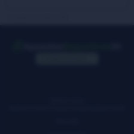
Actualizado en November 3, 2025
Casinos con Licencia
Quienes somos
¿Quiénes formamos el equipo de ApuestasDeportivas24?
Aviso Legal
Juego responsable