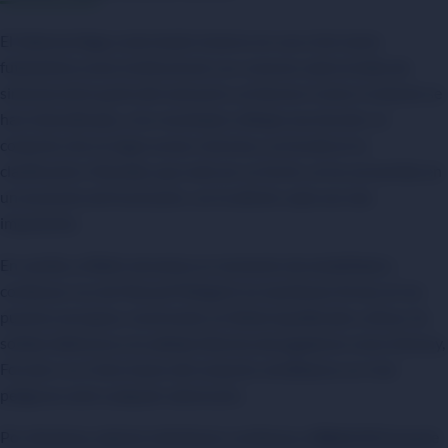
El Valencia llega a este duelo inmerso en una crisis tanto
futbolística como institucional. Los rumores sobre la falta de
sintonía entre parte del vestuario y el técnico Carlos Corberán se
han intensificado, y los resultados reflejan esa tensión: el
conjunto che no logra sumar victorias y se hunde en la
clasificación. Mestalla, que solía ser un fortín, se ha convertido en
un escenario de frustración, con la afición cada vez más
impaciente.
En cambio, el Betis atraviesa un momento de estabilidad y
confianza. Los de Manuel Pellegrini se mantienen firmes en los
puestos europeos, mostrando un fútbol equilibrado y eficaz. Su
solidez defensiva y la calidad ofensiva de jugadores como Antony,
Fornals o Lo Celso hacen del conjunto verdiblanco un rival
peligroso ante cualquier adversario.
Por dinámica, talento individual y confianza, el
Betis 0.0
(empate