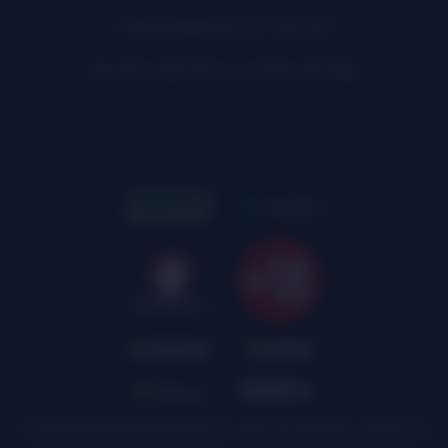
Casas de apuestas con Hal Cash
Apuestas deportivas con Mercado Pago
En ApuestasDeportivas24.com sólo encontrarás reseñas de