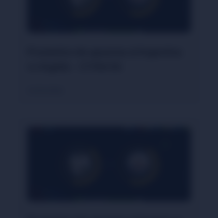
Pronóstico de apuestas al Argentina
vs Argelia – 17/06/26
25/05/2026