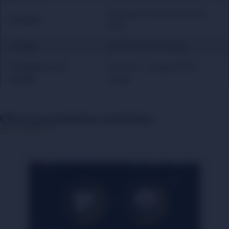
Domingo 9 de noviembre de
📅
Fecha
:
2025
⏰
Hora
:
18.30 (hora de España)
📺
Dónde ver el
Movistar + LaLiga/ DAZN
partido
:
LaLiga
Otros pronósticos recientes