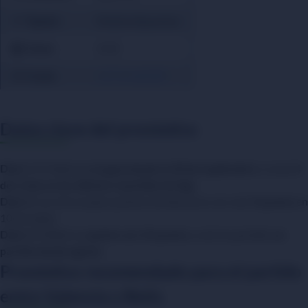
👨
Tipster
:
MastersApuestas
#️⃣
Stake
:
4/10
💶
Cuota
:
1.67 en bet365
Datos clave del pronóstico
Dato 1
: El Valencia
no gana desde el 20 de septiembre
y suma
4
derrotas en los últimos 5 partidos de liga
.
Dato 2
: Los che ocupan puestos de descenso con solo
9 puntos
en
10 jornadas.
Dato 3
: El Betis es
quinto con 19 puntos
y solo ha perdido
un
partido desde agosto
.
Pronóstico recomendado para el partido
entre Valencia y Betis