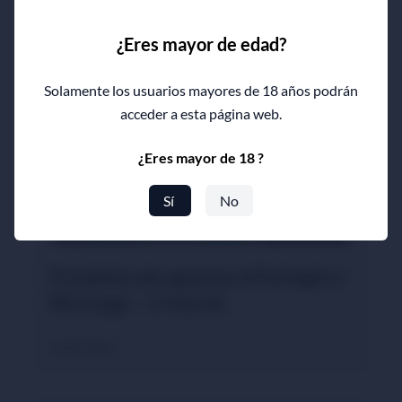
26/05/2026
¿Eres mayor de edad?
Solamente los usuarios mayores de 18 años podrán
acceder a esta página web.
¿Eres mayor de 18 ?
Sí
No
Pronóstico de apuestas al Portugal vs
RD Congo – 17/06/26
26/05/2026