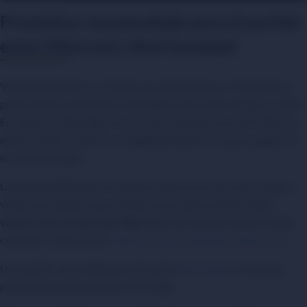
Pronóstico recomendado para el partido
entre Villarreal y Real Sociedad
Villarreal viene de un triunfo muy importante en el Villamarín y
parece haber encontrado el equilibrio justo entre ataque y orden.
En cambio, la Real llega tras una derrota dolorosa ante Mallorca,
donde volvió a mostrar su fragilidad defensiva y poca pegada en
los metros finales.
La baja de Zubimendi se notará mucho en el centro del campo, y
viendo el momento que atraviesa el conjunto de Marcelino,
vamos con la victoria de Villarreal
como pick principal. Puedes
comparar cuotas en las
mejores casas de apuestas deportivas
.
Una opción muy sólida para este pick es
Kirolbet
, con buenas
promociones para partidos de LaLiga.