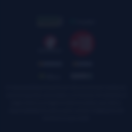
En ApuestasDeportivas24.com sólo encontrarás reseñas de
casas de apuestas autorizadas y con licencia. No obstante, el
juego online no es legal en todos los países y por ello es
responsabilidad de cada usuario conocer la legislación del
territorio en que reside.