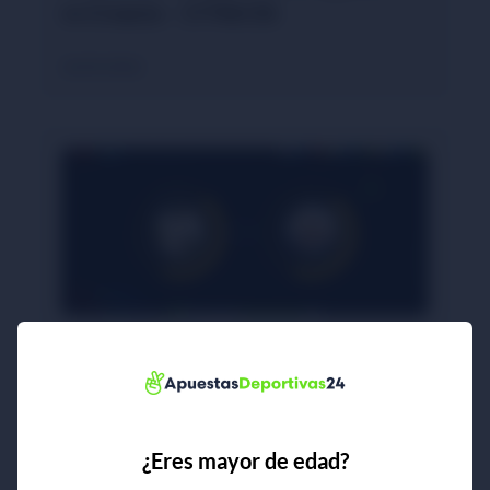
vs Croacia – 17/06/26
26/05/2026
Pronóstico de apuestas al Ghana vs
Panamá – 18/06/26
26/05/2026
¿Eres mayor de edad?