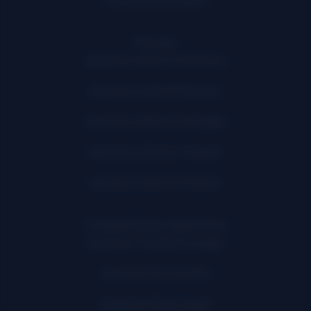
Por país
Apuestas online en Honduras
Apuestas online El Salvador
Apuestas online en Nicaragua
Apuestas online en Uruguay
Apuestas online en Panamá
Competiciones deportivas
Apuestas Champions League
Apuestas Giro de Italia
Apuestas Kings League