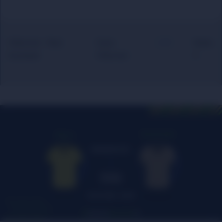
Villarreal – Real
Gana
1.70
Stake
Sociedad
Villarreal
5