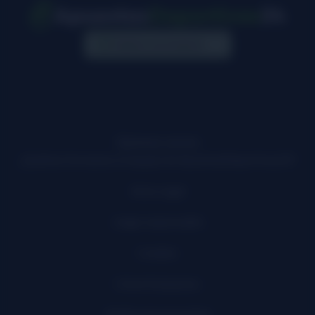
Casinos con Licencia
Quienes somos
¿Quiénes formamos el equipo de ApuestasDeportivas24?
Aviso Legal
Juego responsable
Cookies
Cómo Evaluamos
Política de privacidad