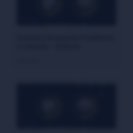
Pronóstico de apuestas al Uzbekistán
vs Colombia – 18/06/26
26/05/2026