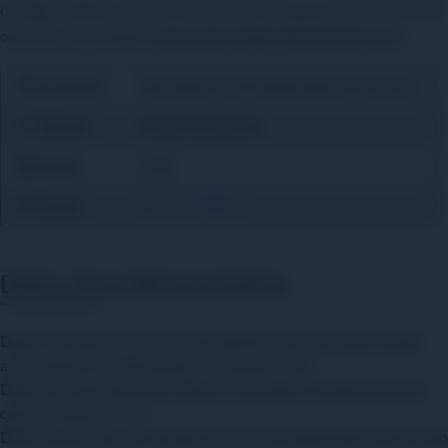
de seguir peleando por puestos de Copa Sudamericana. Con este
contexto, el pick es la
victoria de Independiente Petrolero
.
❓
Pronóstico
:
Resultado final: Independiente Petrolero
👨
Tipster
:
MastersApuestas
#️⃣
Stake
:
3/10
💶
Cuota
:
1.93 en 1XBET
Datos clave del pronóstico
Dato 1
: U de Vinto está firmando un tramo final para el olvido,
acumulando 9 partidos sin conocer la victoria.
Dato 2
: Además, en estas últimas 3 jornadas ni siquiera ha sido
capaz de ver portería.
Dato 3
: No se juegan nada, mientras que Independiente Petrolero