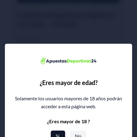
Pronóstico de apuestas al Inglaterra
vs Croacia – 17/06/26
26/05/2026
¿Eres mayor de edad?
Solamente los usuarios mayores de 18 años podrán
acceder a esta página web.
Pronóstico de apuestas al Ghana vs
¿Eres mayor de 18 ?
Panamá – 18/06/26
Sí
No