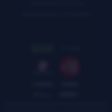
Casas de apuestas con Hal Cash
Apuestas deportivas con Mercado Pago
En ApuestasDeportivas24.com sólo encontrarás reseñas de
casas de apuestas autorizadas y con licencia. No obstante, el