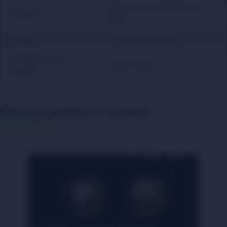
Martes 10 de diceimbre de
📅
Fecha
:
2025
⏰
Hora
:
17:30 (Hora Bolivia)
📺
Dónde ver el
Fútbol Canal
partido
:
Otros pronósticos recientes