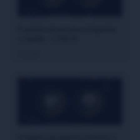
Pronóstico de apuestas al Argentina
vs Argelia – 17/06/26
25/05/2026
Pronóstico de apuestas al Austria vs