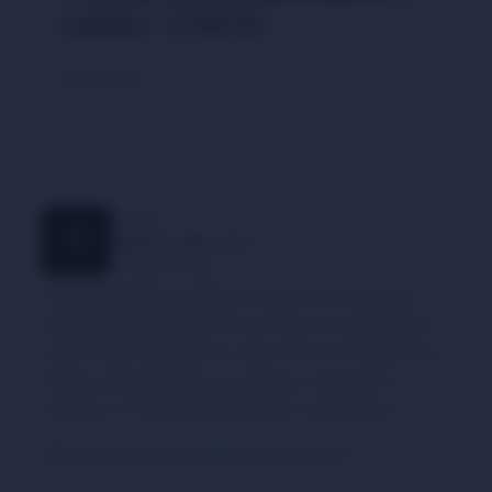
Jordania – 17/06/26
25/05/2026
Autores
Masters Apuestas
1012 Artículos
MastersApuestas, expertos en mercados líquidos y
análisis de información clave, llevan su conocimiento
sobre fútbol, NBA y tenis a otro nivel. Como grupo de
tipsters especializados, su enfoque se basa en la
precisión y el estudio detallado de cada apuesta.
Más información en Masters Apuestas