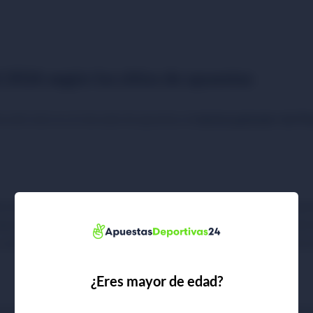
 2026
según los sitios de apuestas
a del resto en el mercado de apuestas al
máximo goleador del Mu
ta de Oro del Mundial 2026. Su promedio goleador en torneos grand
jecutor de penaltis y tiene un peso decisivo en la fase ofensiva d
, consagrándose en el top 7 de máximos anotadores históricos de l
¿Eres mayor de edad?
ya fue Bota de Oro en 2018) y sigue manteniendo números extraordi