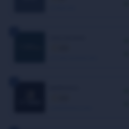
Leer Stake reseña
Caesars Sportsbook
4.5/5
Leer Caesars Sportsbook reseña
BetMGM Sports
4.5/5
Leer BetMGM Sports reseña