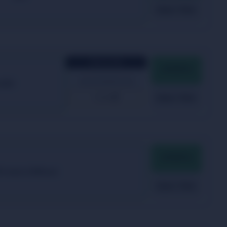
Saber Más
Bonus Code
OFERTA
APUESTASDEP1000
,000
Saber Más
Copiar
OFERTA
% hasta 1000usd
Saber Más