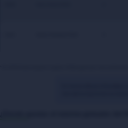
2018
Harry Kane (ING)
6
2022
Kylian Mbappé (FRA)
8
* En 2010 hubo empate a 5 goles; Müller ganó por más asistencias
En 5 de los últimos 6 Mundiales, 
marcado la mayoría de sus tantos 
¿Dónde apostar al m
áximo goleador
del
M