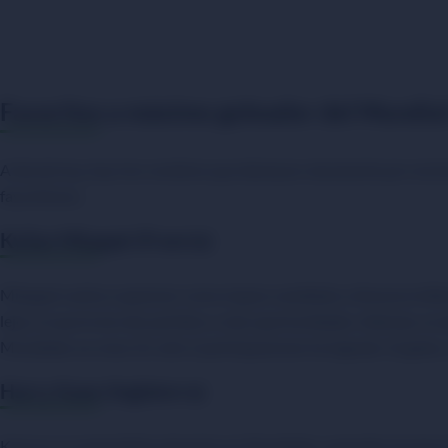
Favoritos a m
áximo goleador
del
Mundial
A día de hoy, hay tres nombres que destacan claramente por encim
favoritismo:
Kylian Mbappé (Francia)
Mbappé vuelve a aparecer como el gran candidato a llevarse la Bo
lejos, lo que le da más partidos y más oportunidades. Además, es e
Mundiales se crece. En sólo 2 participaciones ha logrado 12 goles
Harry Kane (Inglaterra)
Kane es un especialista absoluto en Mundiales y grandes torneos (