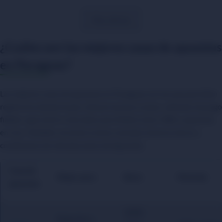
Más ofertas
¿Cuáles son las mejores casas de apuestas
en Paraguay?
Las mejores casas de apuestas en Paraguay son las que permiten
registrarse desde el país, ofrecen buenas cuotas, métodos de pago
fiables, app móvil y mercados para fútbol, tenis, NBA y apuestas
en vivo. También conviene revisar moneda, licencia, bonos y
condiciones de retirada antes de depositar.
Casa de
Mejor para
Bono
Moneda
apuestas
100%
Deportes y