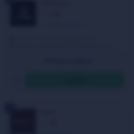
BetMGM Sports
4.5/5
Leer BetMGM Sports reseña
El rollover del bono de bienvenida es de 1x
Renovación semanal de su esquema de promociones
100% hasta 1000usd
OFERTA
Borgata
4/5
Leer Borgata reseña