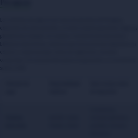
Paraguay
Los métodos de pago en las casas de apuestas de Paraguay
dependen de cada operador, no todos aceptan guaraníes. Algunas
plataformas trabajan con tarjetas, transferencias bancarias o
billeteras electrónicas, mientras que otras priorizan depósitos en
dólares o criptomonedas. Antes de registrarte, conviene
comprobar si la casa permite operar en guaraníes o si convierte el
saldo a USD.
Método de
Disponibilidad
Qué revisar antes
pago
habitual
de depositar
Comisiones,
Tarjetas
bet365, 1xbet,
moneda aplicada y
bancarias
Melbet, 22bet
posibles rechazos
del banco