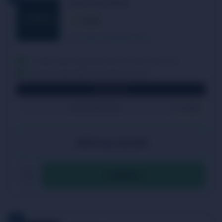
Caesars Sportsbook
4.5/5
Leer Caesars Sportsbook reseña
La mejor app de apuestas del mercado americano
Cuotas insuperables en eventos en vivo
Bonus Code
APUESTASDEP1000
Copiar
100% hasta $1,000
OFERTA