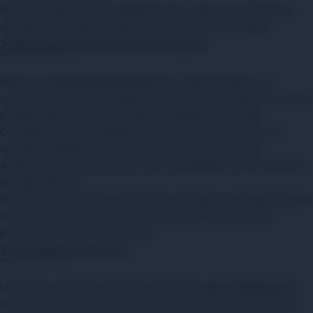
Revisa la política de privacidad del sitio: debe estar fácilmente
accesible y claramente explicar cómo se usarán tus datos.
2. Bonos para apostar desde Paraguay
Fíjate en el
bono de bienvenida
, pero analiza también sus
condiciones: rollover (o apuesta mínima), cuotas, plazos. Un bono
grande puede venir con condiciones difíciles de cumplir.
Considera bonos sin depósito (si los hay) o promociones de
recarga, cumpleaños u ofertas para usuarios frecuentes.
Asegúrate de que esos bonos sean compatibles con tus métodos
de pago/regiones.
Recuerda: lo cómodo es que el bono sea
claro
y no tenga trampas
escondidas; como tú sabes, un buen operador se distingue
porque pone sus términos al día.
3. Variedad de deportes
Una buena casa de apuestas debe ofrecer
más de 20 deportes
distintos, desde los más populares (fútbol, baloncesto, béisbol)