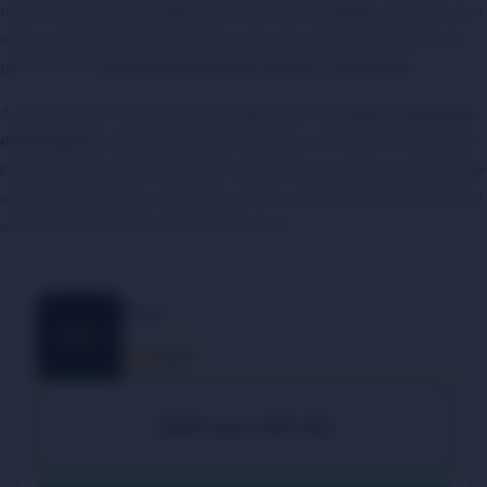
mucho a las peleas de gallos o las carreras de galgos, sin que estos
sean necesariamente mercados a los que se preste atención por
parte de las
casas de apuestas que operan en Paraguay.
A continuación te presentamos algunas de las
casas de apuestas
de Paraguay
en las que podrás encontrar una mayor variedad de
competiciones. De antemano te advertimos que es poco probable
que puedas apostar a los gallos, pero la segunda división nacional
es un mercado abierto en muchos casos.
Melbet
4.5
/5
100% hasta USD 100