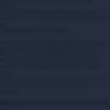
cauteloso
.
Si vas a usar métodos alternativos de pago (criptomonedas, e-
wallets) para el casino, asegúrate de que estén permitidos para tu
país.
5. Apps para apostar desde Paraguay
Hoy día la mayoría apuesta
desde el teléfono
, así que la casa de
apuestas
debe contar con una app móvil nativa
(iOS y/o
Android) o al menos una versión web muy bien optimizada.
Revisa que la app permita: recibir alertas/promociones, ver
estadísticas, historial de apuestas, fácil navegación y apuesta
rápida.
Además, chequea que tenga buena reputación: fallos frecuentes,
caídas del sistema o interfaz lenta pueden ser señales de
advertencia.
Métodos de pago en casas de apuestas de