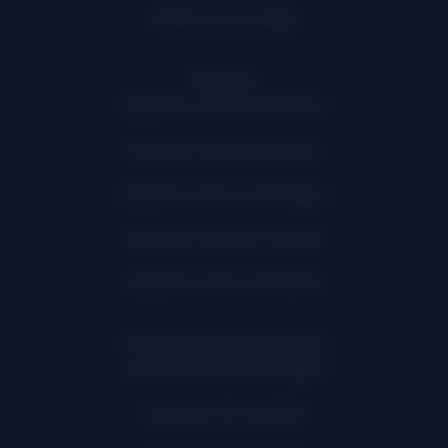
Política de privacidad
Por país
Apuestas online en Honduras
Apuestas online El Salvador
Apuestas online en Nicaragua
Apuestas online en Uruguay
Apuestas online en Panamá
Competiciones deportivas
Apuestas Champions League
Apuestas Giro de Italia