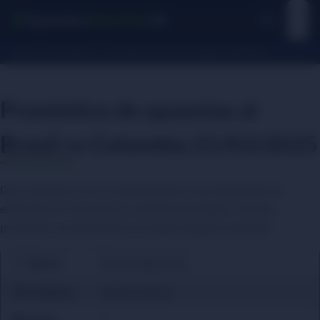
Home
Pronósticos
Pronóstico Brasil vs Colombia 21/03/2025
Pronóstico de apuestas al
Brasil vs Colombia 21/03/2025
Dos conjuntos con un arsenal ofensivo muy importante se
enfrentan en lo que será un auténtico partidazo. Nuestro
pronóstico recomendado es el ambos equipos anotarán.
👨
Tipster
:
MastersApuestas
❓
Pronóstico
:
Ambos marcan
#️⃣
Stake
:
3