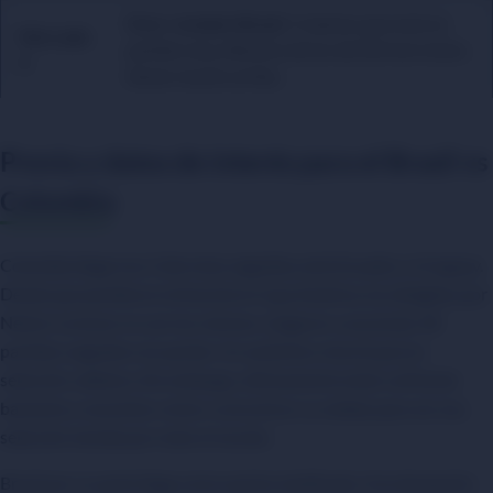
Over remates Brasil.
Creemos que será un
Mercado
partido muy ofensivo de los de Dorival Junior,
3
tienen mucho arriba..
Previa y datos de interés para el Brasil vs
Colombia
Colombia llega tras 2 derrotas seguidas ante Ecuador y Uruguay.
Desde que perdieron la final de la Copa América, los dirigidos por
Néstor Lorenzo no son los mismos. Llegaron a acumular 28
partidos seguidos sin perder. Un auténtico récord para la
selección cafetera. Sin embargo, últimamente están sufriendo
bastante y necesitan volver a encontrar su solidez para ser esa
selección temida por todo el mundo.
Brasil por su parte llega como quinta clasificada. Una decepción