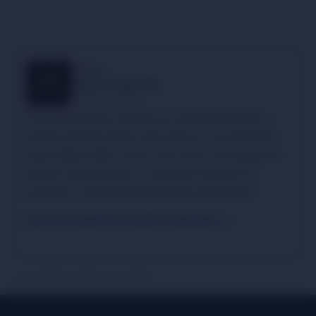
Autores
Masters Apuestas
1012 Artículos
MastersApuestas, expertos en mercados líquidos y
análisis de información clave, llevan su conocimiento
sobre fútbol, NBA y tenis a otro nivel. Como grupo de
tipsters especializados, su enfoque se basa en la
precisión y el estudio detallado de cada apuesta.
Más información en Masters Apuestas
Actualizado en March 11, 2025