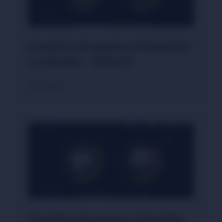
Pronóstico de apuestas al Uzbekistán
vs Colombia – 18/06/26
26/05/2026
Pronóstico de apuestas al Argentina