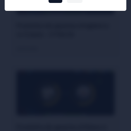
Pronóstico de apuestas al Inglaterra
vs Croacia – 17/06/26
26/05/2026
Pronóstico de apuestas al Ghana vs