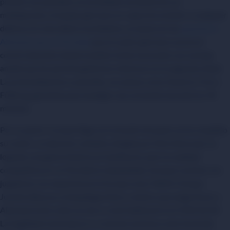
presión tras pérdida y la movilidad constante de sus
mediapuntas, el equipo germano es capaz de someter a cualquier
defensa. En este debut mundialista, se espera en las
apuestas a
Alemania para el Mundial
que el cuadro germano asuma el
control absoluto desde el pitido inicial, buscando una ventaja
amplia que les permita gestionar esfuerzos en la segunda mitad.
La profundidad de su plantilla, con piezas como Havertz, Fritz o
Füllkrug, garantiza que el peligro sea constante durante los 90
minutos.
Por su parte, Curazao llega con la ilusión de quien ya ha cumplido
su sueño. La selección caribeña, dirigida por Dick Advocaat, ha
logrado una gesta histórica al clasificarse, pero la realidad
competitiva en un Mundial es despiadada. Aunque cuentan con
jugadores con experiencia en Europa como Tahith Chong o
Juninho Bacuna, el despliegue físico y táctico que exige frenar a
Alemania está a años luz de su nivel habitual en la CONCACAF.
La fragilidad mostrada en su reciente amistoso ante Australia