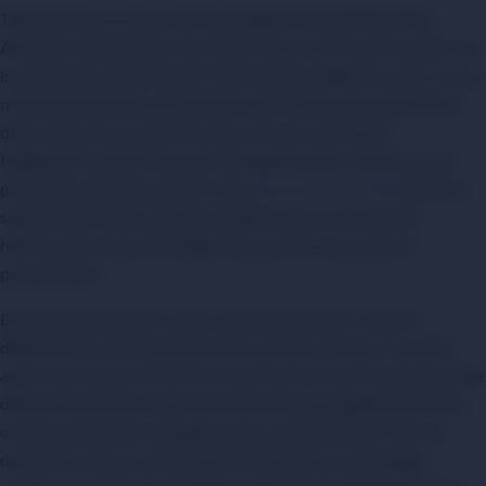
Tras los fiascos en los partidos inaugurales de 2018 y 2022,
Alemania ha preparado este estreno con una intensidad fuera de
lo común. No se permitirán la más mínima relajación, y eso es una
noticia terrible para una selección de Curazao que podría verse
desbordada emocionalmente por el escenario. Los de
Nagelsmann quieren limpiar su imagen desde el minuto uno, y
para ello es vital aprovechar estas
apuestas al mundial
donde la
superioridad técnica es tan manifiesta que el mercado de
hándicaps se vuelve el refugio ideal para los apostadores
profesionales.
Este hambre de gol es lo que realmente da valor al pick. A
diferencia de otras selecciones que podrían levantar el pie del
acelerador con un 2-0, Alemania históricamente es un equipo que
disfruta manteniendo la inercia ofensiva. Los jugadores jóvenes
como Wirtz buscan consagrarse en su primera gran cita y no
dudarán en buscar portería contraria cada vez que tengan