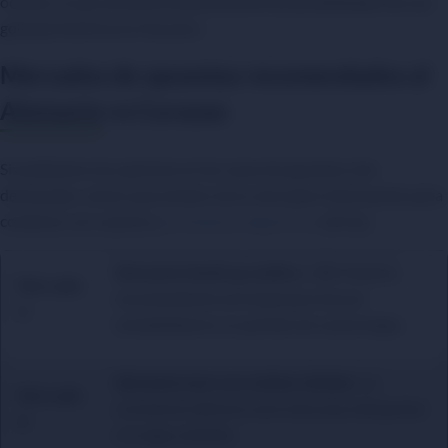
ocasión, lo que aumenta drásticamente las posibilidades de una
goleada histórica en Houston.
Mercados de apuestas recomendados al
Alemania vs Curazao
Si analizamos las opciones en las casas de apuestas más
destacadas, vemos que existen otros mercados interesantes para
combinar con nuestros
pronósticos deportivos
de hoy:
Alemania hándicap asiático -3.0.
Nuestra
Mercado
recomendación principal para buscar
1:
rentabilidad en un partido de cuotas bajas.
Alemania marca en ambas mitades.
La
Mercado
constancia ofensiva será clave para desquiciar
2:
a la zaga caribeña.