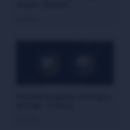
Panamá – 18/06/26
26/05/2026
Pronóstico de apuestas al Portugal vs
RD Congo – 17/06/26
26/05/2026