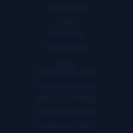
Juego responsable
Cookies
Cómo Evaluamos
Política de privacidad
Por país
Apuestas online en Honduras
Apuestas online El Salvador
Apuestas online en Nicaragua
Apuestas online en Uruguay
Apuestas online en Panamá