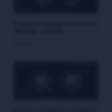
Pronóstico de apuestas al Portugal vs
RD Congo – 17/06/26
26/05/2026
Pronóstico de apuestas al Uzbekistán