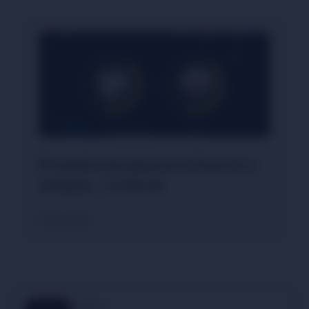
Pronóstico de apuestas al Austria vs
Jordania – 17/06/26
25/05/2026
Autores