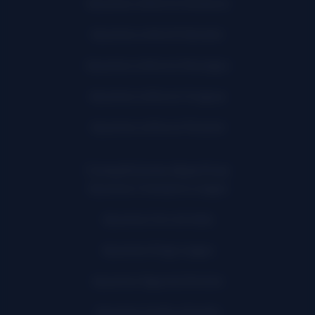
Apuestas online en Honduras
Apuestas online El Salvador
Apuestas online en Nicaragua
Apuestas online en Uruguay
Apuestas online en Panamá
Competiciones deportivas
Apuestas Champions League
Apuestas Giro de Italia
Apuestas Kings League
Apuestas Segunda División
Apuestas Vuelta a España