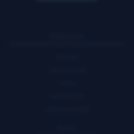
Quienes somos
¿Quiénes formamos el equipo de ApuestasDeportivas24?
Aviso Legal
Juego responsable
Cookies
Cómo Evaluamos
Política de privacidad
Por país