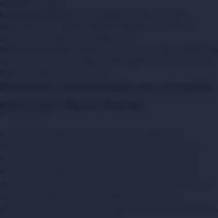
competición oficial.
Forma neozelandesa:
Nueva Zelanda atraviesa un bache
importante de resultados, habiendo logrado únicamente 2
victorias en sus últimos 10 compromisos.
Diferencia de nivel:
El bloque iraní cuenta con mayor experiencia
en escenarios internacionales de alta exigencia frente a unos “All
Whites” en plena reconstrucción.
Pronóstico recomendado para el partido
entre Irán y Nueva Zelanda
Irán se ha consolidado como una potencia pragmática y
sumamente competitiva. Su capacidad para cerrar espacios y
maximizar cada oportunidad de gol los convierte en un rival
durísimo para cualquier combinado. Su racha de apenas una
derrota en 17 partidos oficiales no es fruto de la casualidad, sino
de un sistema defensivo muy trabajado que rara vez se
desmorona ante ataques menos organizados como el que plantea