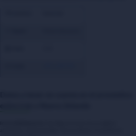
❓
Pronóstico
:
Gana Irán
👨
Tipster
:
MastersApuestas
#️⃣
Stake
:
4/10
💶
Cuota
:
1.85 en BET365
Datos a tener en cuenta en el pronóstico
entre Irán y Nueva Zelanda
Invencibilidad persa:
Irán llega al torneo con un registro
asombroso: solo ha perdido 1 de sus últimos 17 partidos en