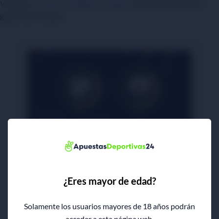
Visita el
pronóstico al Bélgica vs Egipto
, el otro duelo de este
grupo del Mundial.
Pronóstico de apuestas al Inglaterra
vs Croacia – 17/06/26
¿Eres mayor de edad?
26/05/2026
Solamente los usuarios mayores de 18 años podrán
acceder a esta página web.