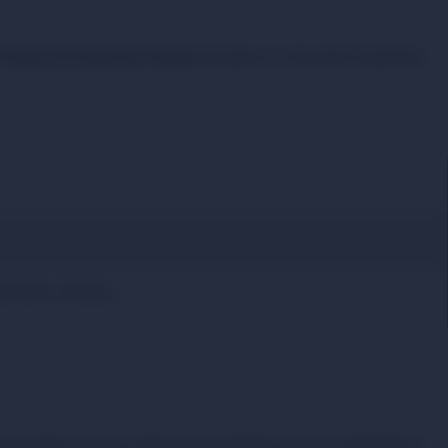
70 para el triunfo de Irlanda
. Se espera un encuentro bastante
primeros minutos.
encuentro y buscar el gol que le permita avanzar a la final de la