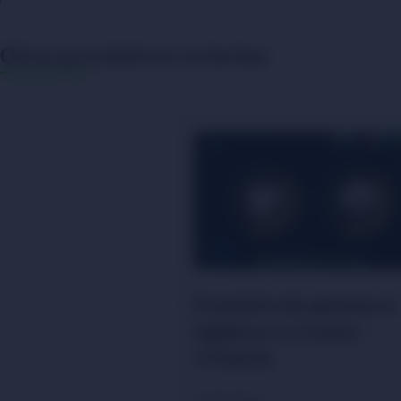
Otros pronósticos recientes
Pronóstico de apuestas al
Inglaterra vs Croacia –
17/06/26