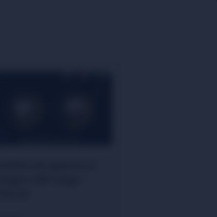
nóstico de apuestas al
tugal vs RD Congo –
/06/26