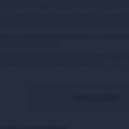
importante ante Portugal en su propio estadio, resultados que han 
dos muy ordenados desde el punto de vista defensivo, especialmen
 defensiva y busque aprovechar alguna oportunidad puntual en ataq
tidos con pocos goles. En tres de los últimos cuatro encuentros d
e ha dado este mismo escenario.
cia reciente de ambos equipos y el planteamiento defensivo que po
álisis de cuotas con valor como esta, visita nuestros
pronósticos 
100% hasta 200 EUR
Mercados recomendados