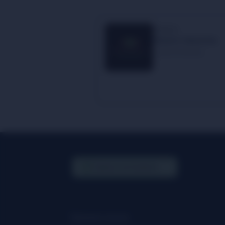
Autores
Masters Apuestas
1012 Artículos
Casinos con Licencia
Quienes somos