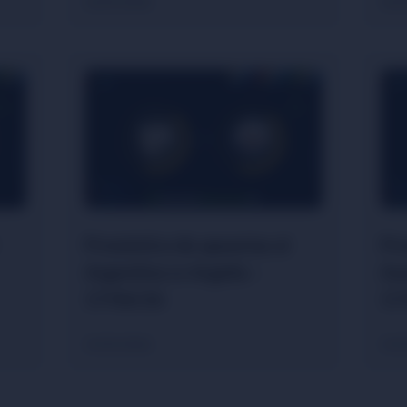
26/05/2026
26/
Pronóstico de apuestas al
Pro
Argentina vs Argelia –
Aus
17/06/26
17
25/05/2026
25/