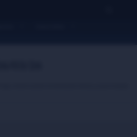
ortivas
Casinos Online
 26/03/26
Praga y tendrá carácter de eliminación directa, ya que el equipo