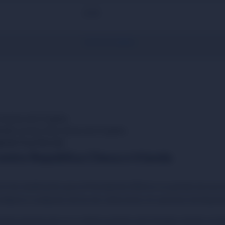
3/10
1.67 en Codere
l menos de 2.5 goles.
bién se han visto menos de 2.5 goles.
ol de Troy Parrott
.
entre República Checa e Irlanda
ta D de clasificación para el Mundial de 2026 en un partido de eno
 dejaría a cualquiera de las dos selecciones sin opciones de disput
ada espectacular en su último partido ante Hungría, donde consigui