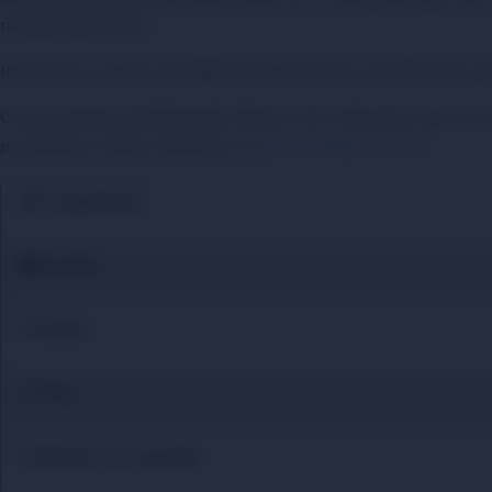
ruta de clasificación.
Irlanda, por su parte, probablemente planteará un partido muy só
Con el contexto de eliminación directa y dos selecciones que no 
pronósticos y bonos exclusivos en
apuestasdeportivas24
.
🏆
Competición
:
🏟️
Estadio
:
📅
Fecha
:
⏰
Hora
:
📺
Dónde ver el partido
: