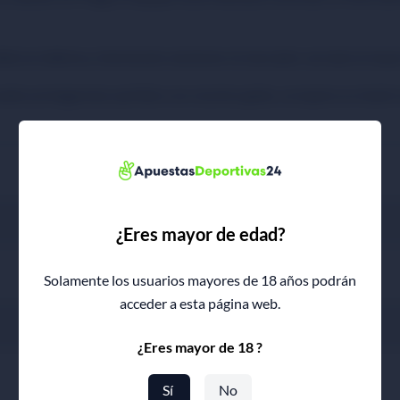
lido en defensa, intentando mantener el marcador cerrado el mayo
suelen protagonizar partidos con muchos goles, se espera un duelo
Clasificación para el Mundial – Ruta D
Fortuna Arena (Praga, República Checa)
¿Eres mayor de edad?
Jueves 26 de marzo de 2026
Solamente los usuarios mayores de 18 años podrán
acceder a esta página web.
20.45 (hora de España)
¿Eres mayor de 18 ?
UEFA TV
Sí
No