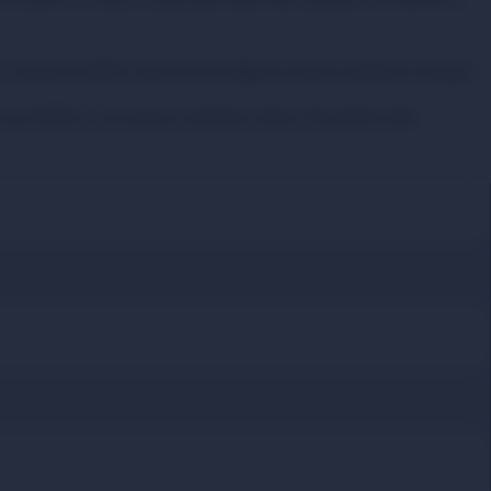
r tiempo posible y aprovechar alguna ocasión aislada en ataque.
 muy táctico y con pocas ocasiones claras. Encuentra más