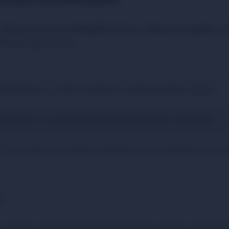
.90 para la victoria de República Checa, 3.30 para el empate y 3.
smo por jugar en casa.
pal teniendo en cuenta la tendencia reciente de ambos equipos.
oherente con el posible planteamiento defensivo del partido.
En encuentros de este tipo suele haber mucha precaución en los 
a
 afición en Praga. El equipo local intentará controlar el ritmo del 